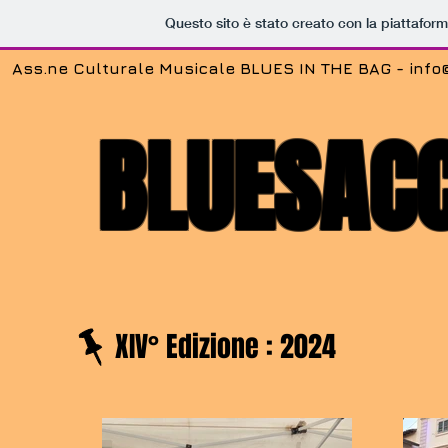
Questo sito è stato creato con la piattafor
Ass.ne Culturale Musicale BLUES IN THE BAG -
info
BLUESACC
XIV° Edizione : 2024